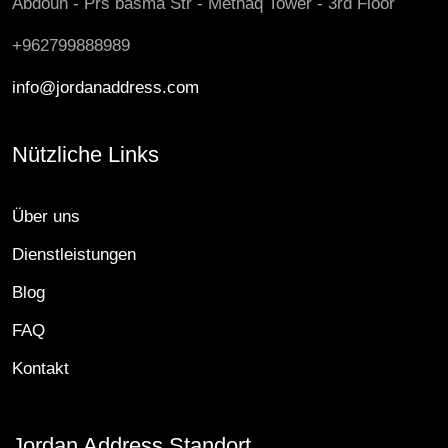
Abdoun - Prs basma Str - Methaq Tower - 3rd Floor
+962799888989
info@jordanaddress.com
Nützliche Links
Über uns
Dienstleistungen
Blog
FAQ
Kontakt
Jordan Address Standort