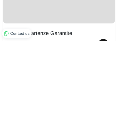
Serie e Partenze Garantite
Contact us